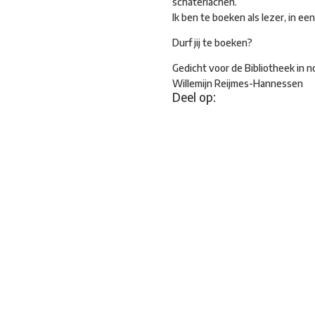
schaterlachen.
Ik ben te boeken als lezer, in ee
Durf jij te boeken?
Gedicht voor de Bibliotheek in
Willemijn Reijmes-Hannessen
Deel op: