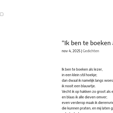
Buren
Beeldend Veenendaal
Park Klassiek
Gedichten op Muren
St
“Ik ben te boeken a
nov 4, 2025
|
Gedichten
Ik ben te boeken als lezer,
in een klein stil hoekje;
dan dwaal ik namelijk langs woes
ik nooit een blauwtje.
Vecht ik op hakken zo groot als 
en blaas ik alle dieven omver;
even verderop maak ik dierenvr
die kunnen praten, en mij laten g