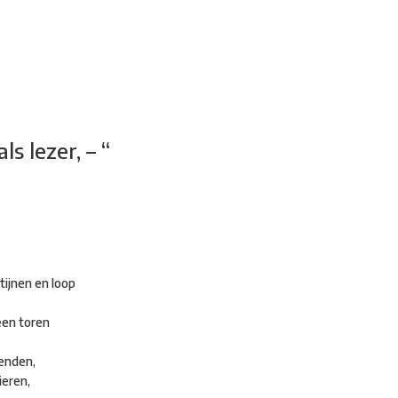
adsdichtersgilde
Kunstfestival
Cultuurfeest
Agenda
Organisatie
ls lezer, – “
tijnen en loop
een toren
ienden,
ieren,