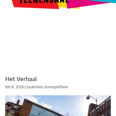
Kunstroute
Cultureel Café
Theater bij de Buren
Beeldend
Veenendaal
Park Klassiek
Gedichten op Muren
Stadsdichtersgilde
Kunstfestival
Cultuurfeest
Agenda
Organisatie en contact
Het Verhaal
feb 8, 2026
|
Gedichten
,
Kunstplatform