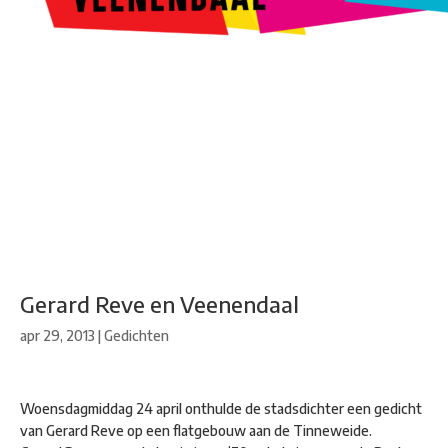
Kunstroute
Cultureel Café
Theater bij de Buren
Beeldend
Veenendaal
Park Klassiek
Gedichten op Muren
Stadsdichtersgilde
Kunstfestival
Cultuurfeest
Agenda
Organisatie en contact
Gerard Reve en Veenendaal
apr 29, 2013
|
Gedichten
Woensdagmiddag 24 april onthulde de stadsdichter een gedicht
van Gerard Reve op een flatgebouw aan de Tinneweide.