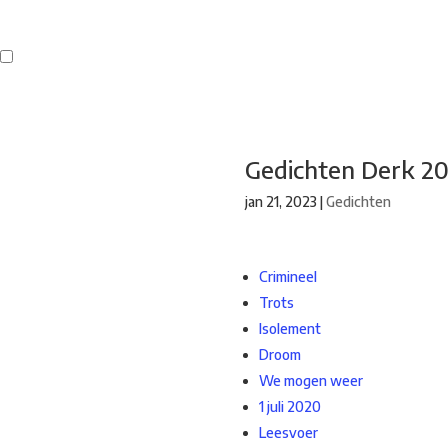
Buren
Beeldend Veenendaal
Park Klassiek
Gedichten op Muren
St
Gedichten Derk 2
jan 21, 2023
|
Gedichten
Crimineel
Trots
Isolement
Droom
We mogen weer
1 juli 2020
Leesvoer