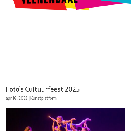
Kunstroute
Cultureel Café
Theater bij de Buren
Beeldend
Veenendaal
Park Klassiek
Gedichten op Muren
Stadsdichtersgilde
Kunstfestival
Cultuurfeest
Agenda
Organisatie en contact
Foto’s Cultuurfeest 2025
apr 16, 2025
|
Kunstplatform