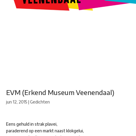
Kunstroute
Cultureel Café
Theater bij de Buren
Beeldend
Veenendaal
Park Klassiek
Gedichten op Muren
Stadsdichtersgilde
Kunstfestival
Cultuurfeest
Agenda
Organisatie en contact
EVM (Erkend Museum Veenendaal)
jun 12, 2015
|
Gedichten
Eens gehuld in strak plavei,
paraderend op een markt naast klokgelui,