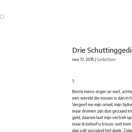
Buren
Beeldend Veenendaal
Park Klassiek
Gedichten op Muren
St
Drie Schuttingged
nov 17, 2015
|
Gedichten
1.
Beste mens-erger-je-niet, achter
een wereld die mooier is dan in h
Vergeef me mijn onwil, mijn tijdr
maar dromen zijn dun gezaaid e
geld, daarom laat mijn vertrek o
maar ik beloof u trouw: ooit kom 
dan valt gezwind het doek. Zol