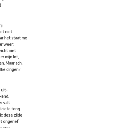
).
ij
et niet
ar het staat me
ar weer:
zicht niet
er mijn lot,
en. Maar ach,
lke dingen?
 uit-
ekend,
er valt
iciete tong.
k: deze zijde
et ongerief
leuren