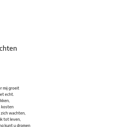
adsdichtersgilde
Kunstfestival
Cultuurfeest
Agenda
Organisatie
ichten
 mij groeit
et echt.
ekken,
n kosten
p zich wachten,
ik tot leven,
ang kunt u dromen