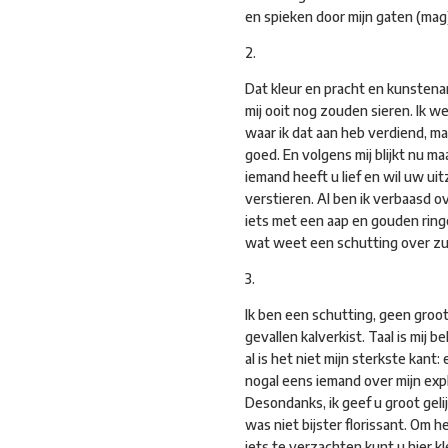
en spieken door mijn gaten (mag
2.
Dat kleur en pracht en kunstenar
mij ooit nog zouden sieren. Ik we
waar ik dat aan heb verdiend, ma
goed. En volgens mij blijkt nu ma
iemand heeft u lief en wil uw uit
verstieren. Al ben ik verbaasd ov
iets met een aap en gouden ring
wat weet een schutting over zu
3.
Ik ben een schutting, geen groot
gevallen kalverkist. Taal is mij b
al is het niet mijn sterkste kant: 
nogal eens iemand over mijn expl
Desondanks, ik geef u groot gelij
was niet bijster florissant. Om h
iets te verzachten kunt u hier k