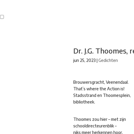
Buren
Beeldend Veenendaal
Park Klassiek
Gedichten op Muren
St
Dr. J.G. Thoomes, r
jun 25, 2023
|
Gedichten
Brouwersgracht, Veenendaal.
That’s where the Action is!
Stadsstrand en Thoomesplein,
bibliotheek.
Thoomes zou hier – met zijn
schooldirecteurenblik –
niks meer herkennen hoor,