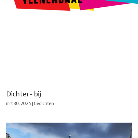
Kunstroute
Cultureel Café
Theater bij de Buren
Beeldend
Veenendaal
Park Klassiek
Gedichten op Muren
Stadsdichtersgilde
Kunstfestival
Cultuurfeest
Agenda
Organisatie en contact
Dichter- bij
mrt 30, 2024
|
Gedichten