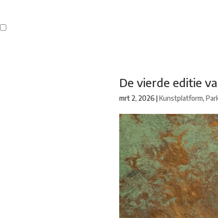
Buren
Beeldend Veenendaal
Park Klassiek
Gedichten op Muren
St
De vierde editie va
mrt 2, 2026
|
Kunstplatform
,
Park