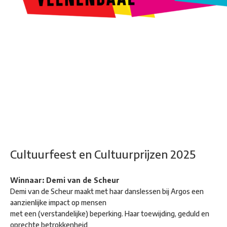
Kunstroute
Cultureel Café
Theater bij de Buren
Beeldend
Veenendaal
Park Klassiek
Gedichten op Muren
Stadsdichtersgilde
Kunstfestival
Cultuurfeest
Agenda
Organisatie en contact
Cultuurfeest en Cultuurprijzen 2025
Winnaar: Demi van de Scheur
Demi van de Scheur maakt met haar danslessen bij Argos een
aanzienlijke impact op mensen
met een (verstandelijke) beperking. Haar toewijding, geduld en
oprechte betrokkenheid