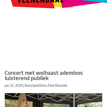
Kunstroute
Cultureel Café
Theater bij de Buren
Beeldend
Veenendaal
Park Klassiek
Gedichten op Muren
Stadsdichtersgilde
Kunstfestival
Cultuurfeest
Agenda
Organisatie en contact
Concert met welhaast ademloos
luisterend publiek
jun 23, 2025
|
Kunstplatform
,
Park Klassiek