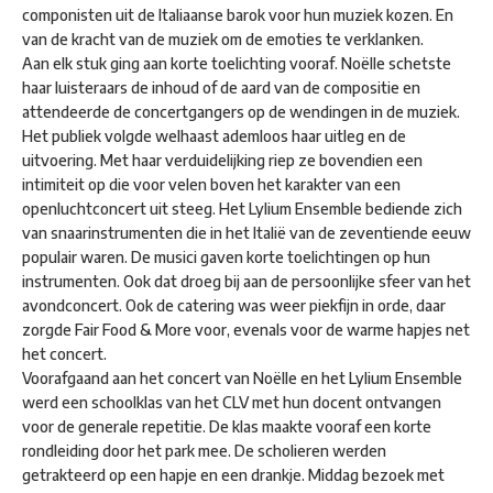
componisten uit de Italiaanse barok voor hun muziek kozen. En
van de kracht van de muziek om de emoties te verklanken.
Aan elk stuk ging aan korte toelichting vooraf. Noëlle schetste
haar luisteraars de inhoud of de aard van de compositie en
attendeerde de concertgangers op de wendingen in de muziek.
Het publiek volgde welhaast ademloos haar uitleg en de
uitvoering. Met haar verduidelijking riep ze bovendien een
intimiteit op die voor velen boven het karakter van een
openluchtconcert uit steeg. Het Lylium Ensemble bediende zich
van snaarinstrumenten die in het Italië van de zeventiende eeuw
populair waren. De musici gaven korte toelichtingen op hun
instrumenten. Ook dat droeg bij aan de persoonlijke sfeer van het
avondconcert. Ook de catering was weer piekfijn in orde, daar
zorgde Fair Food & More voor, evenals voor de warme hapjes net
het concert.
Voorafgaand aan het concert van Noëlle en het Lylium Ensemble
werd een schoolklas van het CLV met hun docent ontvangen
voor de generale repetitie. De klas maakte vooraf een korte
rondleiding door het park mee. De scholieren werden
getrakteerd op een hapje en een drankje. Middag bezoek met