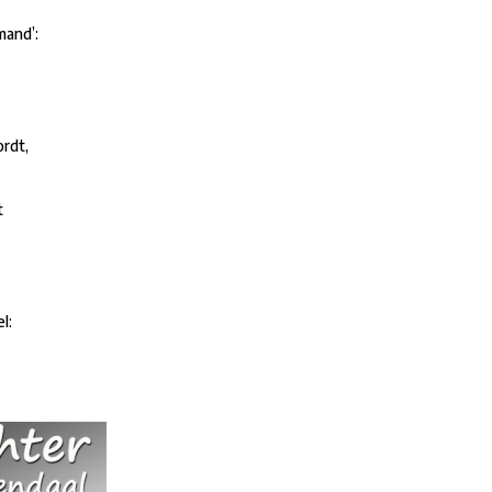
mand’:
rdt,
t
l: