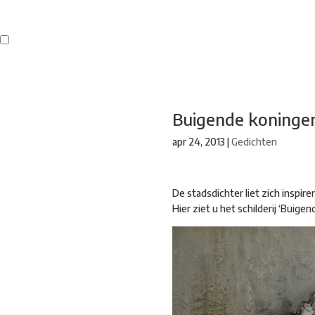
Buren
Beeldend Veenendaal
Park Klassiek
Gedichten op Muren
St
Buigende koninge
apr 24, 2013
|
Gedichten
De stadsdichter liet zich inspi
Hier ziet u het schilderij ‘Buige