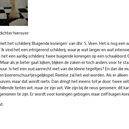
dichter hierover:
met het schilderij ‘Buigende koningen’ van dhr. S. Veen. Het is nog een 
Ik vind het een intrigerend schilderij, waar je wat langer en wat intensi
 het een aardig schilderij: twee buigende koningen op een schaakbord. D
Maar als je beter gaat kijken, blijken de zaken er toch anders voor te st
ur. Is het een oud aanrecht met van die kleine tegeltjes? En dan die mu
en boerenschuurtjesgelijkspel. Remise zal het wel worden. Als er allee
chuiven, maar dat wordt niets. Dan dringt het ineens tot je door: twee wi
hillende tinten wit, maar ze zijn wit. We zijn bij de neus genomen: dit ka
 genomen te zijn. Er wordt voor koningen gebogen, maar zelf buigen kon
t: