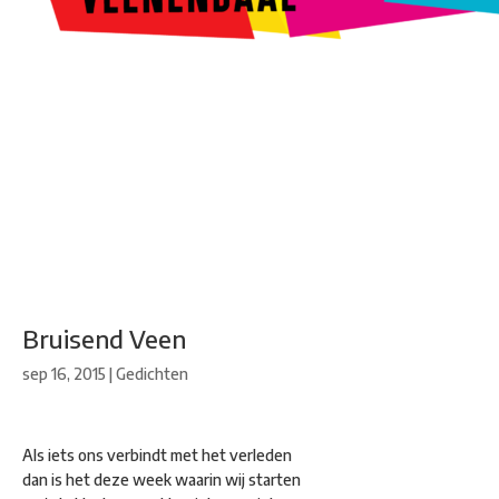
Kunstroute
Cultureel Café
Theater bij de Buren
Beeldend
Veenendaal
Park Klassiek
Gedichten op Muren
Stadsdichtersgilde
Kunstfestival
Cultuurfeest
Agenda
Organisatie en contact
Bruisend Veen
sep 16, 2015
|
Gedichten
Als iets ons verbindt met het verleden
dan is het deze week waarin wij starten