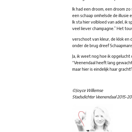
Ik had een droom, een droom zo 
een schaap omhelsde de illusie e
Ik sta hier volbloed van adel, ik
veel liever champagne.” Het to
verschoot van kleur, de klok en
onder de brug dreef Schaapmans
Ja, ik weet nog hoe ik opgeluch
“Veenendaal heeft lang gewacht
maar hier is eindelijk haar gracht!
©Joyce Willemse
Stadsdichter Veenendaal 2015-20