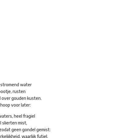
adsdichtersgilde
Kunstfestival
Cultuurfeest
Agenda
Organisatie
l stromend water
bootje, rusten
 over gouden kusten.
hoop voor later:
waters, heel fragiel
slierten mist,
f, zodat geen gondel gemist:
elijkheid, waarlijk futiel.