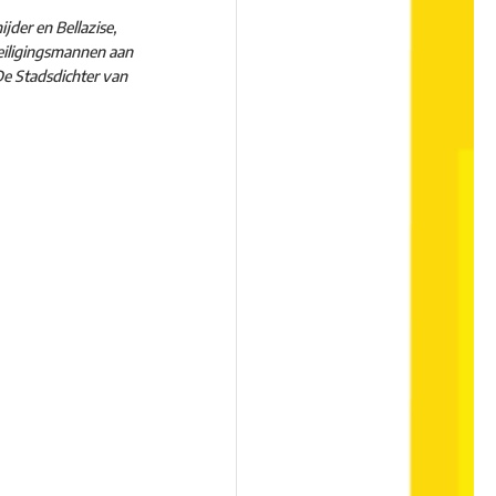
jder en Bellazise,
eiligingsmannen aan
 De Stadsdichter van