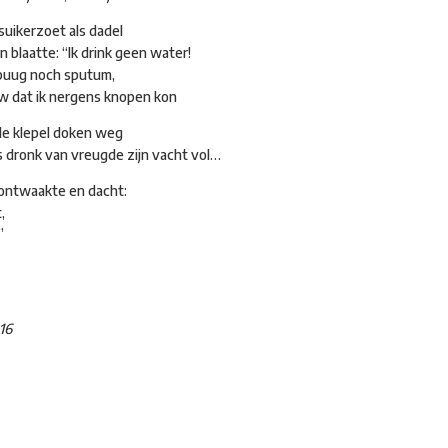
suikerzoet als dadel
n blaatte: “Ik drink geen water!
 spuug noch sputum,
uw dat ik nergens knopen kon
 de klepel doken weg
 dronk van vreugde zijn vacht vol…
t ontwaakte en dacht:
,
”
16