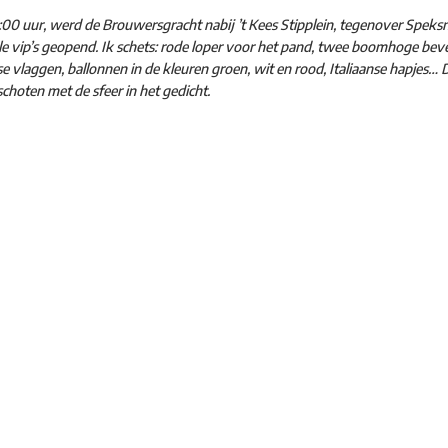
:00 uur, werd de Brouwersgracht nabij ’t Kees Stipplein, tegenover Speksni
e vip’s geopend. Ik schets: rode loper voor het pand, twee boomhoge bev
se vlaggen, ballonnen in de kleuren groen, wit en rood, Italiaanse hapjes…
choten met de sfeer in het gedicht.