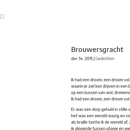
Buren
Beeldend Veenendaal
Park Klassiek
Gedichten op Muren
St
Brouwersgracht
dec 14, 2015
|
Gedichten
Ik had een droom, een droom vo
waarin je ziel kon drijven in een 
op een kussen van wol, dromend
Ik had een droom, een droom vol 
Er was een dorp gehuld in stille 
het was een wereld wazig en vol 
als braille tastte ik de wereld a
ik slingerde tussen utopie en werk