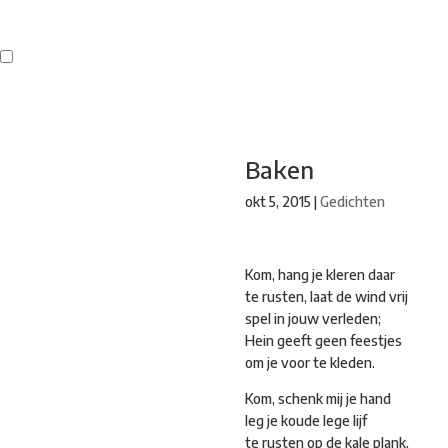
Buren
Beeldend Veenendaal
Park Klassiek
Gedichten op Muren
St
Baken
okt 5, 2015
|
Gedichten
Kom, hang je kleren daar
te rusten, laat de wind vrij
spel in jouw verleden;
Hein geeft geen feestjes
om je voor te kleden.
Kom, schenk mij je hand
leg je koude lege lijf
te rusten op de kale plank,