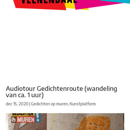
Kunstroute
Cultureel Café
Theater bij de Buren
Beeldend
Veenendaal
Park Klassiek
Gedichten op Muren
Stadsdichtersgilde
Kunstfestival
Cultuurfeest
Agenda
Organisatie en contact
Audiotour Gedichtenroute (wandeling
van ca. 1 uur)
dec 15, 2020
|
Gedichten op muren
,
Kunstplatform