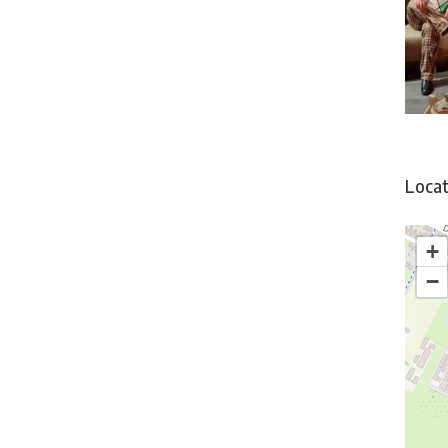
Locat
+
−