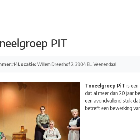
adsdichtersgilde
Kunstfestival
Cultuurfeest
Agenda
Organisatie
neelgroep PIT
mmer:
14
Locatie:
Willem Dreeshof 2, 3904 EL, Veenendaal
Toneelgroep PiT
is een
dat al meer dan 20 jaar be
een avondvullend stuk dat 
betreft een bewerking van