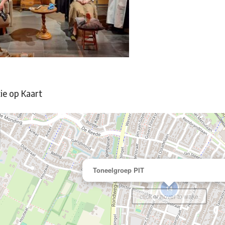
ie op Kaart
Toneelgroep PIT
14
click or hover to wake