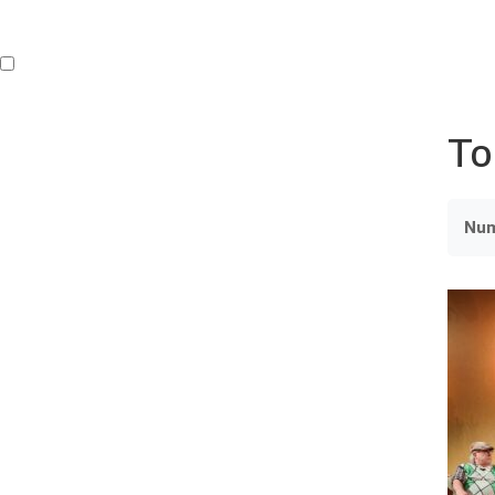
Buren
Beeldend Veenendaal
Park Klassiek
Gedichten op Muren
St
To
Nu