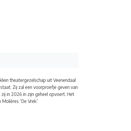
Kunstroute
Cultureel Café
Theater bij de
 en contact
 klein theatergezelschap uit Veenendaal
staat. Zij zal een voorproefje geven van
zij in 2026 in zijn geheel opvoert. Het
 Molières ‘De Vrek’.