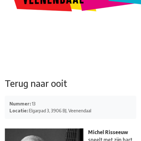
Kunstroute
Cultureel Café
Theater bij de Buren
Beeldend
Veenendaal
Park Klassiek
Gedichten op Muren
Stadsdichtersgilde
Kunstfestival
Cultuurfeest
Agenda
Organisatie en contact
Terug naar ooit
Nummer:
13
Locatie:
Elgarpad 3, 3906 BJ, Veenendaal
Michel Risseeuw
speelt met zijn hart