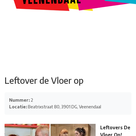
Kunstroute
Cultureel Café
Theater bij de Buren
Beeldend
Veenendaal
Park Klassiek
Gedichten op Muren
Stadsdichtersgilde
Kunstfestival
Cultuurfeest
Agenda
Organisatie en contact
Leftover de Vloer op
Nummer:
2
Locatie:
Beatrixstraat 80, 3901 DG, Veenendaal
Leftovers De
Vloer Op!