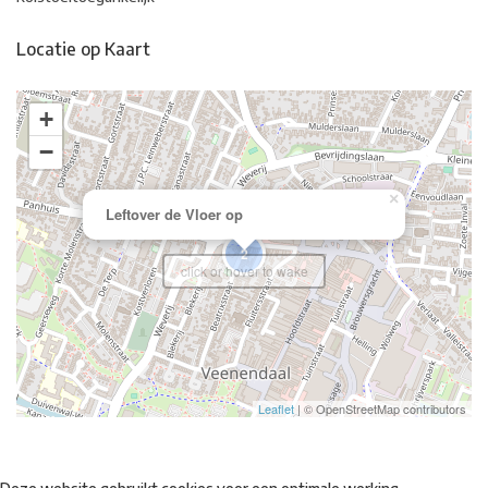
Locatie op Kaart
+
−
×
Leftover de Vloer op
2
click or hover to wake
Leaflet
| © OpenStreetMap contributors