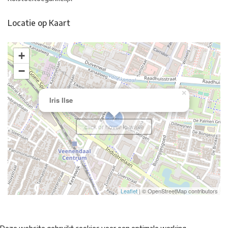
Locatie op Kaart
+
−
×
Iris Ilse
7
click or hover to wake
Leaflet
| © OpenStreetMap contributors