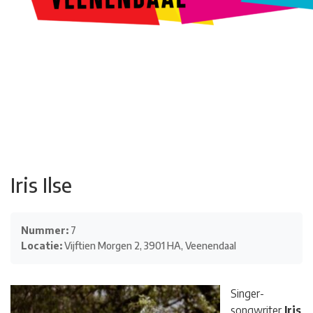
Kunstroute
Cultureel Café
Theater bij de Buren
Beeldend
Veenendaal
Park Klassiek
Gedichten op Muren
Stadsdichtersgilde
Kunstfestival
Cultuurfeest
Agenda
Organisatie en contact
Iris Ilse
Nummer:
7
Locatie:
Vijftien Morgen 2, 3901 HA, Veenendaal
Singer-
songwriter
Iris