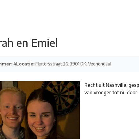
adsdichtersgilde
Kunstfestival
Cultuurfeest
Agenda
Organisatie
rah en Emiel
mmer:
4
Locatie:
Fluitersstraat 26, 3901 DK, Veenendaal
Recht uit Nashville, ges
van vroeger tot nu door