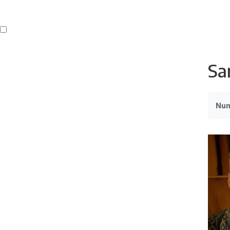
Buren
Beeldend Veenendaal
Park Klassiek
Gedichten op Muren
St
Sa
Nu