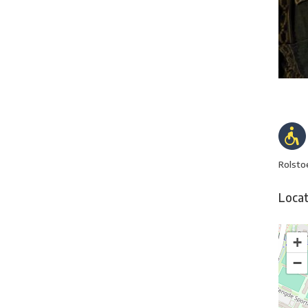
Rolsto
Locat
+
−