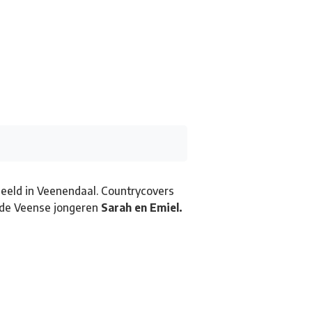
Kunstroute
Cultureel Café
Theater bij de
 en contact
peeld in Veenendaal. Countrycovers
 de Veense jongeren
Sarah en Emiel.