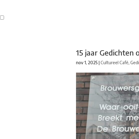
Buren
Beeldend Veenendaal
Park Klassiek
Gedichten op Muren
St
15 jaar Gedichten 
nov 1, 2025
|
Cultureel Café
,
Ged