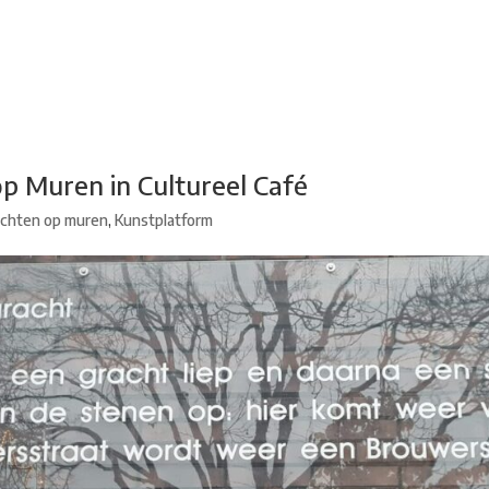
adsdichtersgilde
Kunstfestival
Cultuurfeest
Agenda
Organisatie
op Muren in Cultureel Café
ichten op muren
,
Kunstplatform