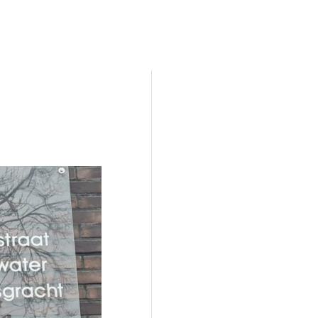
Kunstroute
Cultureel Café
Theater bij de
 en contact