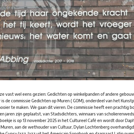
ze vast wel eens gezien: Gedichten op winkelpanden of andere gebou
15 jaar is de commissie Gedichten op Muren ( GOM), onderdeel van het Kunst
ooier te maken. We gaan dit vieren. De commissie heeft een prachtig 
en jaren zijn geplaatst, van Stadsdichters, winnaars van scholierenweds
 boekje is op 13 november 2025 in het Cultureel Café en wordt door Daph
Muren, aan de wethouder van Cultuur, Dylan Lochtenberg overhandigd. N
ijke Gypsy Jazz, Jazz uit het Americain Songbook en daarnaast Latin num