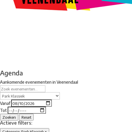
Kunstroute
Cultureel Café
Theater bij de Buren
Beeldend
Veenendaal
Park Klassiek
Gedichten op Muren
Stadsdichtersgilde
Kunstfestival
Cultuurfeest
Agenda
Organisatie en contact
Agenda
Aankomende evenementen in Veenendaal
Vanaf
Tot
Zoeken
Reset
Actieve filters:
Categorie: Park Klassiek
×